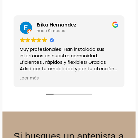
Erika Hernandez
hace 9 meses
Muy profesionales! Han instalado sus
B
interfonos en nuestra comunidad.
Eficientes , rápidos y flexibles! Gracias
Adrià por tu amabilidad y por tu atención
en todo momento.
Leer más
Si busques un antenista a