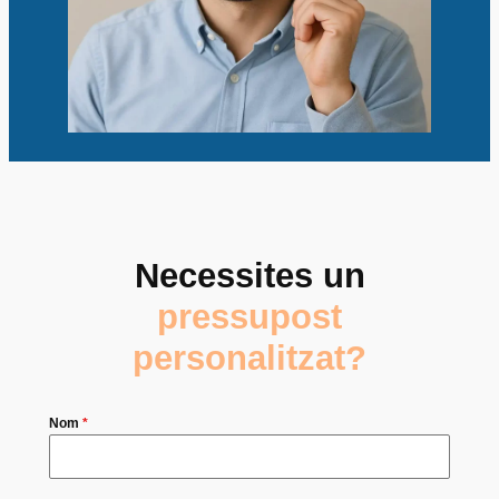
Necessites un
pressupost
personalitzat?
Nom
*