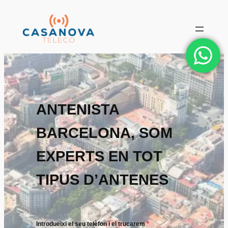
Vés
al
contingut
ANTENISTA
BARCELONA, SOM
EXPERTS EN TOT
TIPUS D’ANTENES
Introdueixi el seu telèfon i el trucarem
*