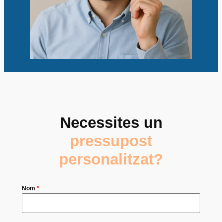
Necessites un
pressupost
personalitzat?
Nom
*