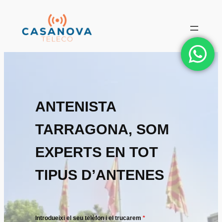
Vés
al
contingut
ANTENISTA
TARRAGONA, SOM
EXPERTS EN TOT
TIPUS D’ANTENES
Introdueixi el seu telèfon i el trucarem
*