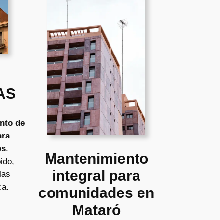
AS
nto de
ara
os
.
Mantenimiento
ido,
integral para
las
ca.
comunidades en
Mataró