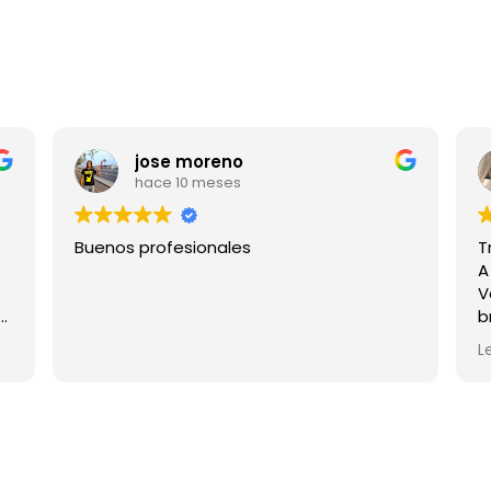
jose moreno
hace 10 meses
Buenos profesionales
Tr
A
Va
n
b
l’
L