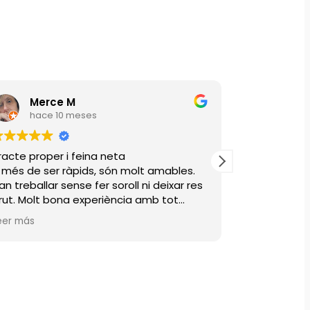
Merce M
Erika
hace 10 meses
hace 
acte proper i feina neta
“Professiona
 més de ser ràpids, són molt amables.
Es nota que 
n treballar sense fer soroll ni deixar res
assessorar so
rut. Molt bona experiència amb tot
nostre edific
equip.
cap error. Exc
eer más
Leer más