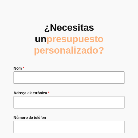
¿Necesitas
un
presupuesto
personalizado?
Nom
*
Adreça electrònica
*
Número de telèfon