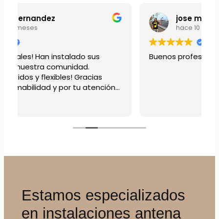
jose moreno
hace 10 meses
Buenos profesionales
T
V
l
Estamos especializados
en instalaciones antena