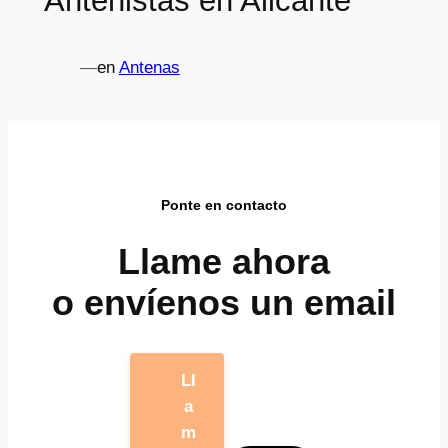
Antenistas en Alicante
—
en
Antenas
Ponte en contacto
Llame ahora
o envíenos un email
Ll
a
m