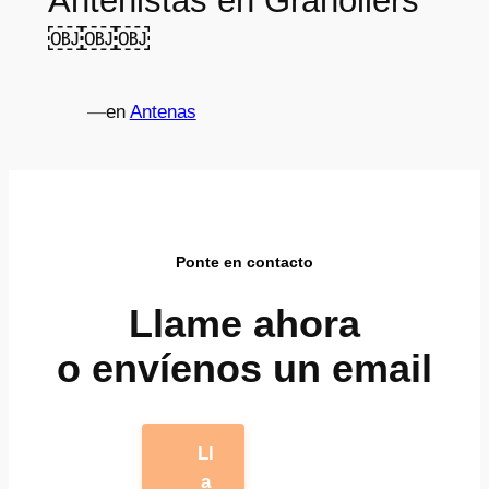
Antenistas en Granollers
￼￼￼
—
en
Antenas
Ponte en contacto
Llame ahora
o envíenos un email
Ll
a