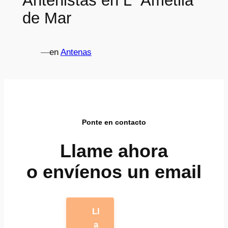
Antenistas en L´ Ametlla
de Mar
—
en
Antenas
Ponte en contacto
Llame ahora
o envíenos un email
Ll
a