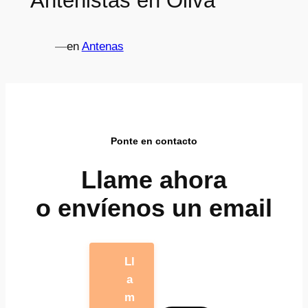
Antenistas en Oliva
—
en
Antenas
Ponte en contacto
Llame ahora
o envíenos un email
Ll
a
m