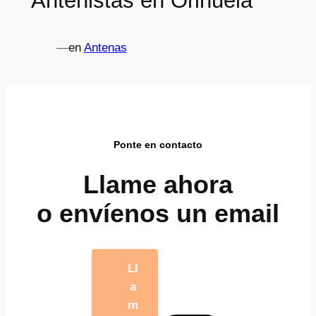
Antenistas en Orihuela
—
en
Antenas
Ponte en contacto
Llame ahora
o envíenos un email
Ll
a
m