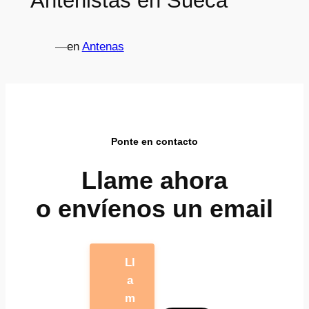
Antenistas en Sueca
—
en
Antenas
Ponte en contacto
Llame ahora
o envíenos un email
Ll
a
m