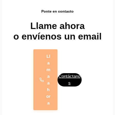
Ponte en contacto
Llame ahora
o envíenos un email
Ll
a
m
a
Contáctano
a
s
h
or
a