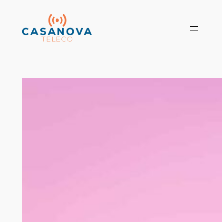
Vés
al
contingut