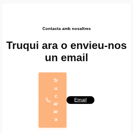
Contacta amb nosaltres
Truqui ara o envieu-nos
un email
Tr
u
c
Email
ar
ar
a