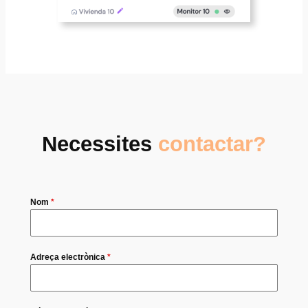
Necessites
contactar?
Nom
*
Adreça electrònica
*