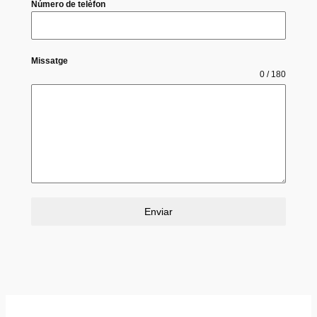
Número de telèfon
Missatge
0 / 180
Enviar