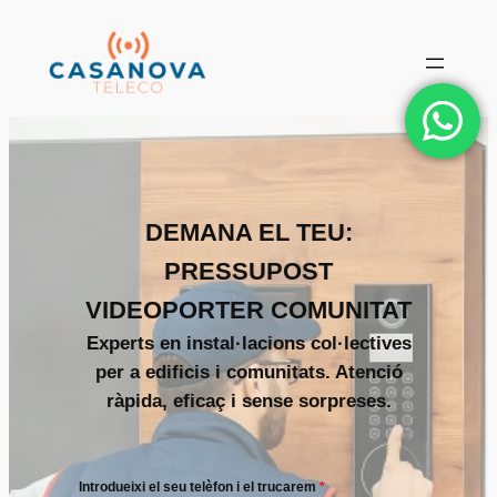
Vés
al
contingut
DEMANA EL TEU:
PRESSUPOST
VIDEOPORTER COMUNITAT
Experts en instal·lacions col·lectives
per a edificis i comunitats. Atenció
ràpida, eficaç i sense sorpreses.
Introdueixi el seu telèfon i el trucarem
*