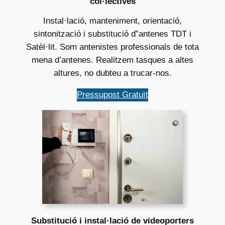
col·lectives
Instal·lació, manteniment, orientació,
sintonització i substitució d‟antenes TDT i
Satèl·lit. Som antenistes professionals de tota
mena d’antenes. Realitzem tasques a altes
altures, no dubteu a trucar-nos.
Pressupost Gratuït
Substitució i instal·lació de videoporters