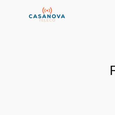
Vés
al
contingut