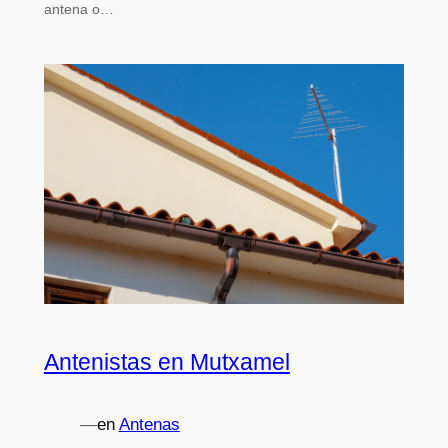
antena o…
Antenistas en Mutxamel
—
en
Antenas