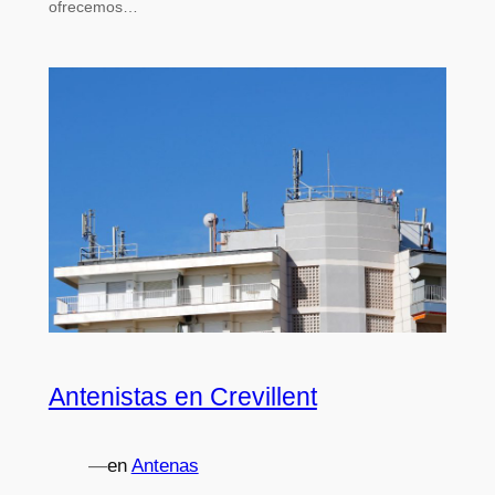
ofrecemos…
Antenistas en Crevillent
—
en
Antenas